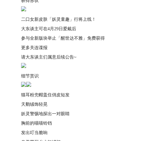
获得形状
二口女新皮肤「妖灵童趣」行将上线！
大东谈主可在4月29日爱戴后
参与全新版块举止「醒世达不雅」免费获得
更多关连谍报
请大东谈主们属意后续公告~
细节赏识
猫耳粉兜帽盖住俏皮短发
天鹅绒饰轻晃
妖灵警惕地探出一对眼睛
胸前的喵喵铃铛
发出叮当脆响