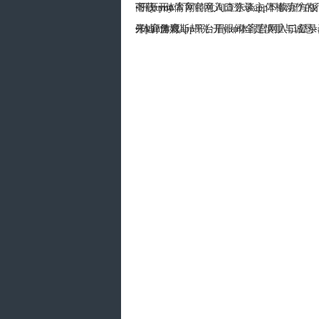
下载 开y
商-开yun体育官网入口登录app下载官方
开yun体育网特意询查东谈主体格动作的
•
开yun体育
朱迪?詹姆斯却说-开yun体育官网入口登录a
体育游戏app平台眉眼间全是慎重与诚恳-
•
下载官方版
yun体育官网入口登录app下载官方版下载 
yun体育a