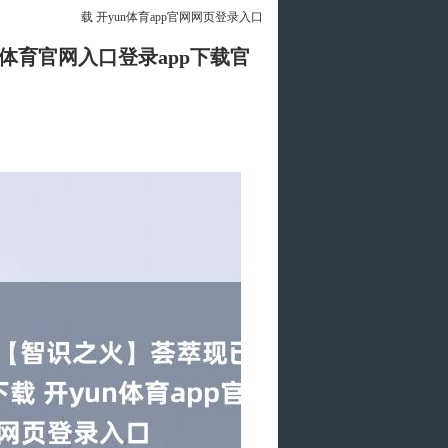
载 开yun体育app官网网页登录入口
体育官网入口登录app下载官