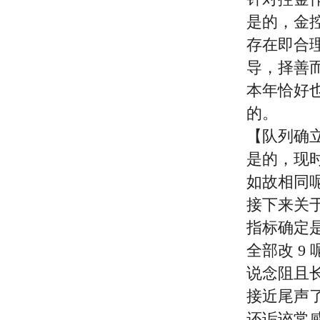
是的，金
存在即合
导，择善
本年恰好
的。
【队列确
是的，现
如故相同
接下来关
指标确定
全部改 9
说念阻且
接近尾声
还诟谇常