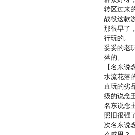
转区过来
战役这款
那很早了
行玩的。
妥妥的老
落的。
【名东说
水流花落
直玩的劣品
级的说念
名东说念
照旧很强
次名东说
么感思？