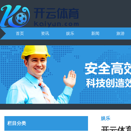
首页
资讯
娱乐
新闻
旅游
娱乐
栏目分类
开云体