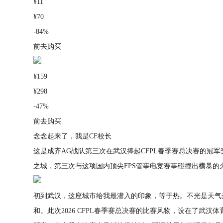
¥11
¥70
-84%
前去购买
¥159
¥298
-47%
前去购买
念念起来了，我是CF校长
这是成齐AG战队第三次在武汉捧起CFPL春季赛总决赛的冠
之城，第三次与这项国内顶尖FPS管事电竞赛事碰撞出横暴的
初到武汉，这座城市给我最潜入的印象，等于热。不光是天气
和。此次2026 CFPL春季赛总决赛的比赛风物，设在了武