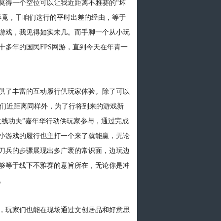
莫得一个空位可以让我近距离不雅赛的“坏
毕竟，干咱们这行的平时出差的经由，等于
游戏，我见得如实未几。而手脚一个从小玩
十多年的国民FPS网游，直到今天在年青一
供了丰富的互动履行供玩家体验。除了可以
OL们近距离同样外，为了行将到来的游戏新
火线功夫”嘉年华行动供玩家参与，通过完成
小游戏的履行也主打一个来了就能赢，无论
刀兵的步骤展现出多广袤的常识面，边玩边
够等于线下不雅赛的意旨所在，无论你是冲
。
，玩家们也能在现场通过文创居品和好意思