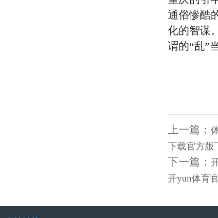
通俗惨酷的
化的智谋
谓的“乱
上一篇：
下载官方版下
下一篇：
开yun体育