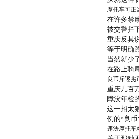
摩托车可正
在许多禁
被交警拦
重庆反其
等于明确
当然就少
在路上骑
良币斥逐劣
重庆几百
障没年检
这一招太
例的“良
违法摩托车
关于那种