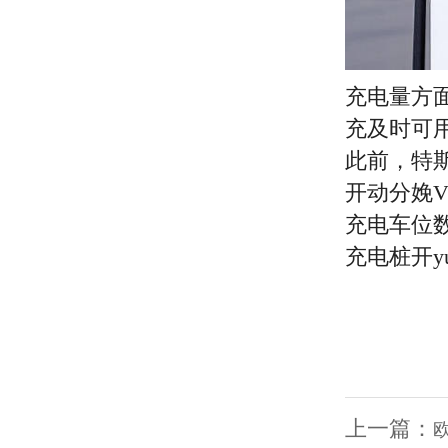
充电量方面
充及时可用
此前，特斯
开动分娩V
充电车位数
充电桩开y
上一篇：