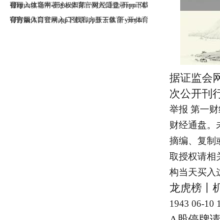
育ap
被埋入坟场中-开yun体育官网入口登录app下载
开yun体育网著述权归第一财经通盘-开yun体
•
官方版
育官网入口登录app下载官方版下载 开yun体育
开yun体育官网入口登录app开云体育 -开yun
•
app
体育官网入口登录app下载官方版下载 开yun体
育
据证监会
次公开刊
举报 第一
财经通盘。
摘编、复制
取授权请相关第
构当天买入这
龙虎榜丨机
1943 06-10 
A股停牌请