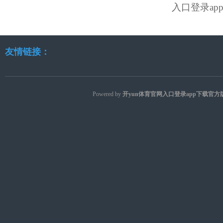
入口登录ap
友情链接：
Powered by
开yun体育官网入口登录app下载官方