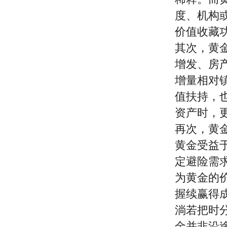
度、机构
价值收藏
其次，黄
增发、房
增量相对
值扶持，
资产时，
再次，黄
黄金受益
定避险需
为黄金的
握续赢得
淌若把时
金并非沿