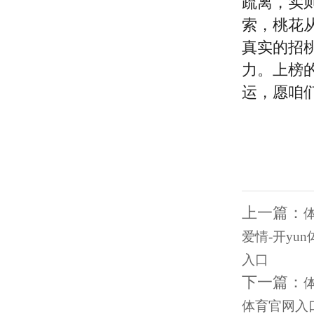
疏离，实
索，桃花
真实的招
力。上榜
运，愿咱
上一篇：
爱情-开yu
入口
下一篇：
体育官网入口