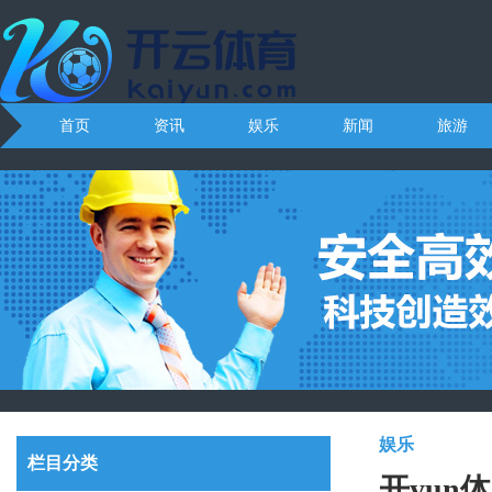
首页
资讯
娱乐
新闻
旅游
娱乐
栏目分类
开yun体