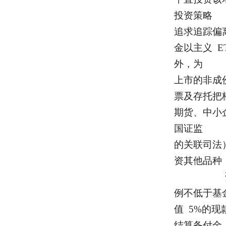
投资策略
追求追踪
金以主义 
外，为 
上市的非
票及存托
期货、中小
国证监 
的关联司
资其他品种
资边界。
例不低于
值 5%
结算备付