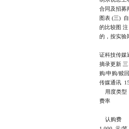
合同及招募阐
图表 (三
的比较图 
的，按实验
第 
证科技传媒
摘录更新 三
购/申
传媒通讯
用
费率
M＜
认购
1,0