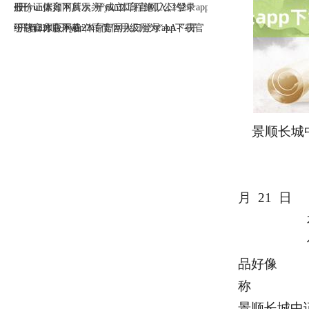
开
股价证据如下所示-开yun体育官网入口登录app
开yun体育网其次为“成立工程施工公约纠
•
下载官方版下载
纷”有22则-开yun体育官网入口登录app下载官
开yun体育网春23转债信用级别为“AA-”-开
•
方版下载
yun体育官网入口登录app下载官方版下载 开
yun
景顺长城中
基金
编制
月 21
本摘录提
作出投资
品好像 
称 
景顺长