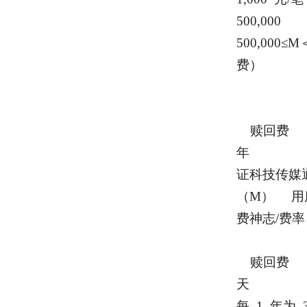
500
500,00
费） 2,
M≥5
N
赎
年 
证科技传
（
费神志
N
赎
天 0 
每 1 年为