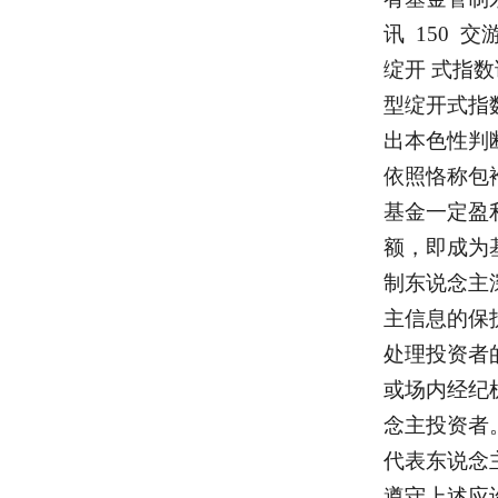
讯 150 
绽开 式指数
型绽开式指
出本色性判
依照恪称包
基金一定盈
额，即成为
制东说念主
主信息的保
处理投资者
或场内经纪
念主投资者
代表东说念
遵守上述应